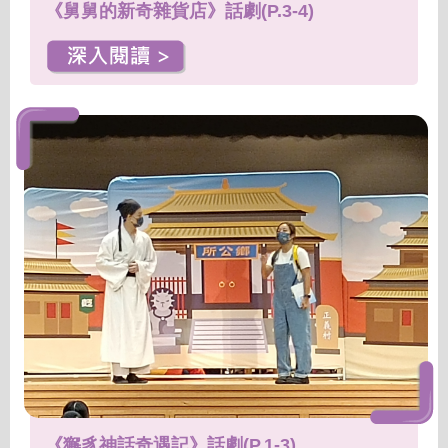
《舅舅的新奇雜貨店》話劇(P.3-4)
《獬豸神話奇遇記》話劇(P.1-3)