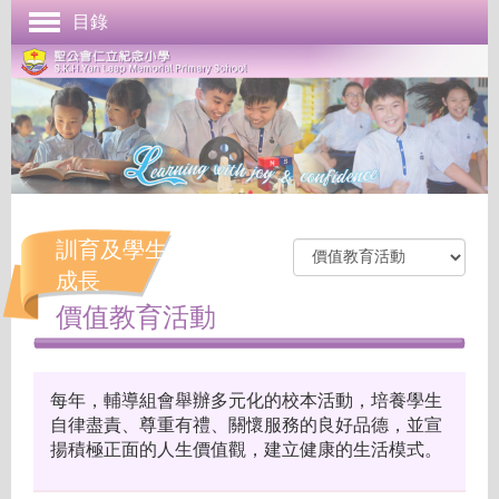
目錄
首頁
學校簡介
管理與組織
課程發展
成長支援
訓育及學生
學生表現
成長
價值教育活動
校園生活
學校刊物
每年，輔導組會舉辦多元化的校本活動，培養學生
聯絡本校
自律盡責、尊重有禮、關懷服務的良好品德，並宣
揚積極正面的人生價值觀，建立健康的生活模式。