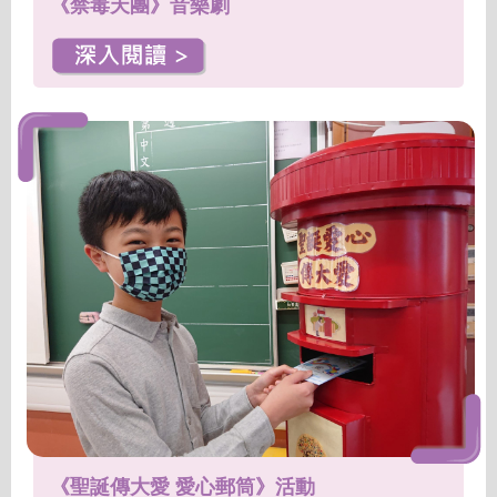
《禁毒天團》音樂劇
《聖誕傳大愛 愛心郵筒》活動