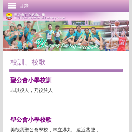
目錄
首頁
學校簡介
管理與組織
課程發展
成長支援
校訓、校歌
學生表現
聖公會小學校訓
校園生活
非以役人，乃役於人
學校刊物
聯絡本校
聖公會小學校歌
美哉我聖公會學校，林立港九，遠近蜚聲，