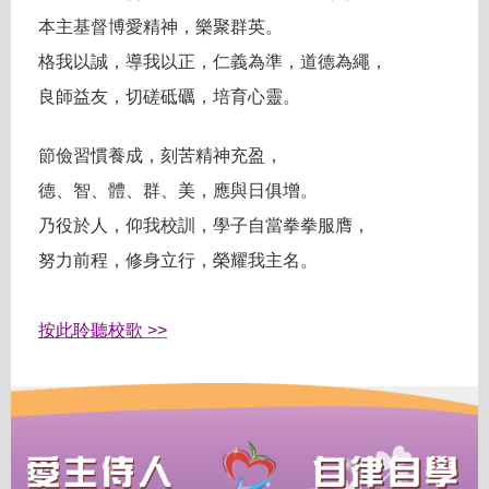
本主基督博愛精神，樂聚群英。
格我以誠，導我以正，仁義為準，道德為繩，
良師益友，切磋砥礪，培育心靈。
節儉習慣養成，刻苦精神充盈，
德、智、體、群、美，應與日俱增。
乃役於人，仰我校訓，學子自當拳拳服膺，
努力前程，修身立行，榮耀我主名。
按此聆聽校歌 >>