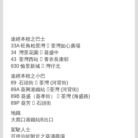
途經本校之巴士
33A 旺角柏景灣  荃灣如心廣場
34 灣景花園  葵盛中
43 荃灣西站  青衣長康邨
930 愉景新城  灣仔北
途經本校之小巴
89 石頭街  荃灣 (河背街)
89A 葵興港鐵站 荃灣 (河背街)
89B 葵盛（葵孝街）  荃灣 (海盛路)
89P 葵芳  石頭街
地鐵
大窩口港鐵站B出口
駕駛人士
可停泊於附近之葵涌商場