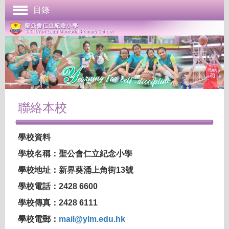
目錄
首頁
學校簡介
管理與組織
課程發展
成長支援
聯絡本校
學生表現
學校資料
校園生活
學校名稱：聖公會仁立紀念小學
學校刊物
學校地址：新界葵涌上角街13號
聯絡本校
學校電話：2428 6600
學校傳真：2428 6111
學校電郵：
mail@ylm.edu.hk