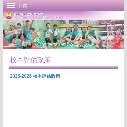
目錄
首頁
學校簡介
管理與組織
課程發展
成長支援
校本評估政策
學生表現
2025-2026 校本評估政策
校園生活
學校刊物
聯絡本校