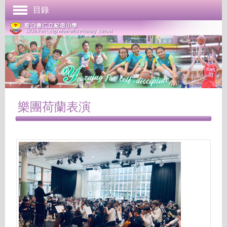
目錄
首頁
學校簡介
管理與組織
課程發展
成長支援
樂團荷蘭表演
學生表現
校園生活
學校刊物
聯絡本校