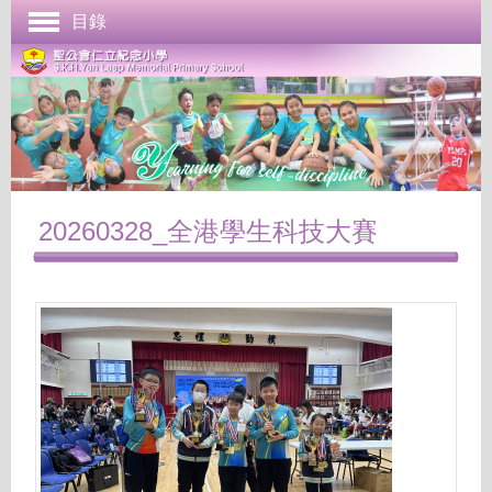
目錄
首頁
學校簡介
管理與組織
課程發展
成長支援
20260328_全港學生科技大賽
學生表現
校園生活
學校刊物
聯絡本校