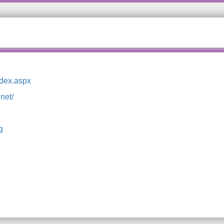
ndex.aspx
net/
g