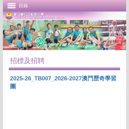
目錄
首頁
學校簡介
管理與組織
課程發展
成長支援
招標及招聘
學生表現
2025-26_TB007_2026-2027澳門歷奇學習
校園生活
團
學校刊物
聯絡本校