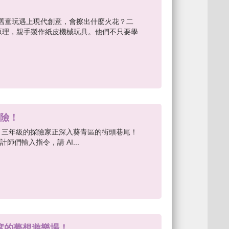
當懷舊童玩遇上現代創意，會擦出什麼火花？二
原理，親手製作紙皮機械玩具。他們不只要學
冒險！
🗺️ 三年級的探險家正深入葵青區的街頭巷尾！
設計師們輸入指令，請 AI...
最有溫度的夢想遊樂場！