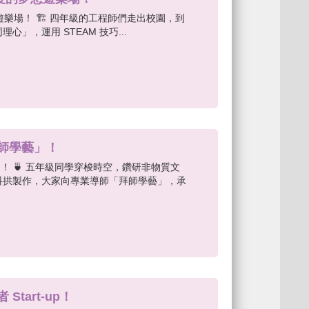
的夢想遊樂場！ 🏗️ 四年級的工程師們走出校園，到
」，運用 STEAM 技巧...
拜師學藝」！
！ 🍵 五年級同學穿梭時空，鑽研非物質文
抖拱製作，大家向專業導師「拜師學藝」，承
tart-up！