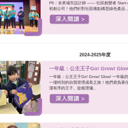
P6：未來城市設計師 —— 社區創變者 Star
初創公司！他們針對社區痛點構思綠色產品，
2024-2025年度
一年級：公主王子Go! Grow! Glow
一年級：公主王子Go! Grow! Glow!
一場特別的自我管理成長之旅！他們肩負著
潔有序的王子。從梳理儀...