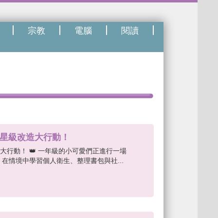
宗教
電腦
閱讀
—— 星級改造大行動！
級改造大行動！ 👑 一年級的小可愛們正進行一場
在情境中學習個人衛生、整理書包與社...