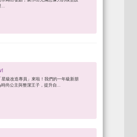
..
!
w! 小小「星級改造專員」來啦！我們的一年級新朋
時尚公主與整潔王子，提升自...