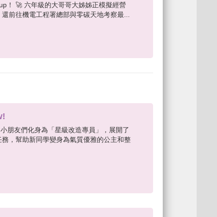
t-up！ 🚀 六年級的大哥哥大姊姊正模擬經營
還前往機電工程署總部與零碳天地考察最...
!
 一年級的小朋友們化身為「星級改造專員」，展開了
任務，幫助新同學變身為氣質優雅的公主和整