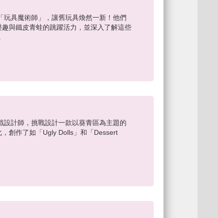
「玩具魔術師」，讓舊玩具煥然一新！他們
樂趣與鐵皮青蛙的跳躍活力，並深入了解這些
.
戲設計師，挑戰設計一款以葵青區為主題的
如「Ugly Dolls」和「Dessert