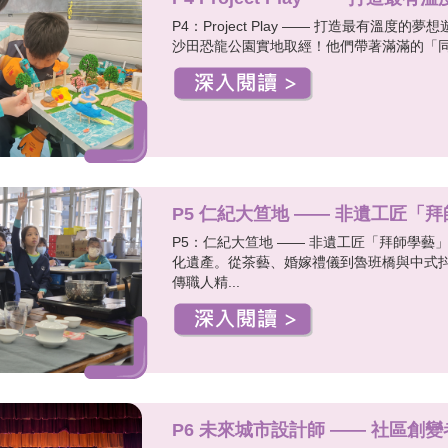
P4：Project Play —— 打造最有溫度
沙田恐龍公園實地取經！他們帶著滿滿的「同理心
P5 仁紀大笪地 —— 非遺工匠「
P5：仁紀大笪地 —— 非遺工匠「拜師學藝」
化遺產。從茶藝、婚嫁禮儀到魯班橋與中式
傳職人精...
P6 未來城市設計師 —— 社區創變者 S